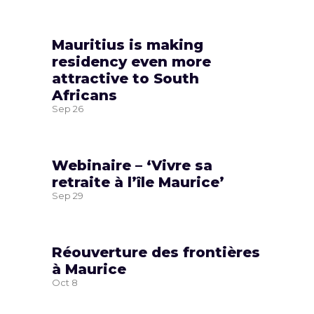
Mauritius is making
residency even more
attractive to South
Africans
Sep
26
Webinaire – ‘Vivre sa
retraite à l’île Maurice’
Sep
29
Réouverture des frontières
à Maurice
Oct
8