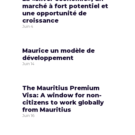
marché à fort potentiel et
une opportunité de
croissance
Juin
4
Maurice un modèle de
développement
Juin
14
The Mauritius Premium
Visa: A window for non-
citizens to work globally
from Mauritius
Juin
16