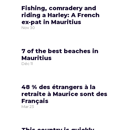
Fishing, comradery and
riding a Harley: A French
ex-pat in Mauritius
Nov
30
7 of the best beaches in
Mauritius
Déc
11
48 % des étrangers à la
retraite à Maurice sont des
Français
Mar
23
This country is quickly