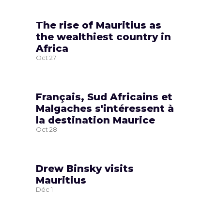
The rise of Mauritius as
the wealthiest country in
Africa
Oct
27
Français, Sud Africains et
Malgaches s'intéressent à
la destination Maurice
Oct
28
Drew Binsky visits
Mauritius
Déc
1