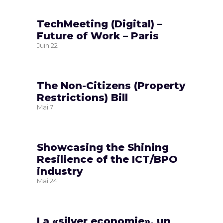
TechMeeting (Digital) –
Future of Work – Paris
Juin
22
The Non-Citizens (Property
Restrictions) Bill
Mai
7
Showcasing the Shining
Resilience of the ICT/BPO
industry
Mai
24
La «silver economie», un