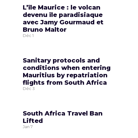
L’île Maurice : le volcan
devenu île paradisiaque
avec Jamy Gourmaud et
Bruno Maltor
Déc
1
Sanitary protocols and
conditions when entering
Mauritius by repatriation
flights from South Africa
Déc
3
South Africa Travel Ban
Lifted
Jan
7