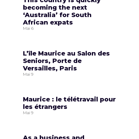
becoming the next
‘Australia’ for South
African expats
Mai
6
L’île Maurice au Salon des
Seniors, Porte de
Versailles, Paris
Mai
9
Maurice : le télétravail pour
les étrangers
Mai
9
As a business and