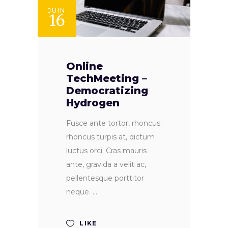
JUIN
16
Online
TechMeeting –
Democratizing
Hydrogen
Fusce ante tortor, rhoncus
rhoncus turpis at, dictum
luctus orci. Cras mauris
ante, gravida a velit ac,
pellentesque porttitor
neque.
LIKE