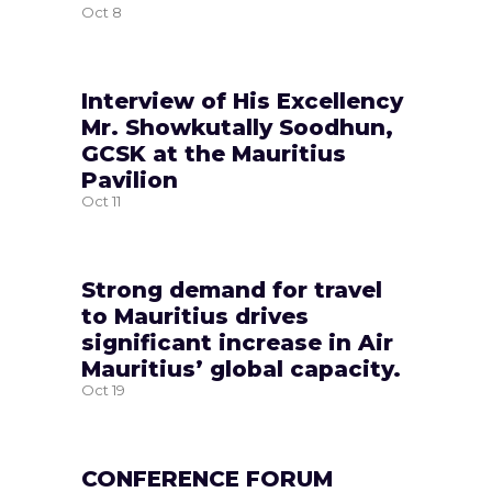
Oct
8
Interview of His Excellency
Mr. Showkutally Soodhun,
GCSK at the Mauritius
Pavilion
Oct
11
Strong demand for travel
to Mauritius drives
significant increase in Air
Mauritius’ global capacity.
Oct
19
CONFERENCE FORUM