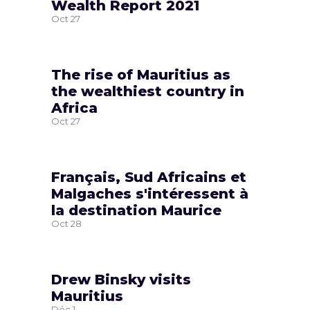
Wealth Report 2021
Oct
27
The rise of Mauritius as
the wealthiest country in
Africa
Oct
27
Français, Sud Africains et
Malgaches s'intéressent à
la destination Maurice
Oct
28
Drew Binsky visits
Mauritius
Déc
1