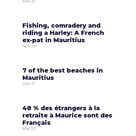
Nov
22
Fishing, comradery and
riding a Harley: A French
ex-pat in Mauritius
Nov
30
7 of the best beaches in
Mauritius
Déc
11
48 % des étrangers à la
retraite à Maurice sont des
Français
Mar
23