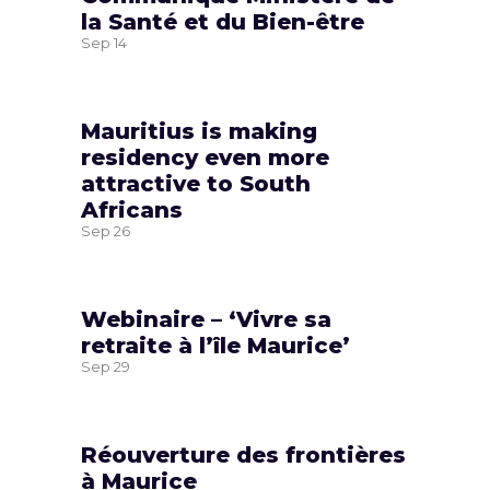
la Santé et du Bien-être
Sep
14
Mauritius is making
residency even more
attractive to South
Africans
Sep
26
Webinaire – ‘Vivre sa
retraite à l’île Maurice’
Sep
29
Réouverture des frontières
à Maurice