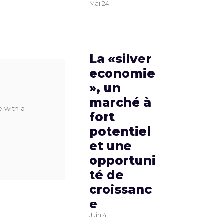
Mai
24
La «silver
economie
», un
marché à
e with a
fort
potentiel
et une
opportuni
té de
croissanc
e
Juin
4