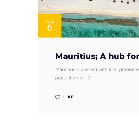
JUIL
6
Mauritius; A hub fo
Mauritius is blessed with lush greener
population of 1.3
LIKE