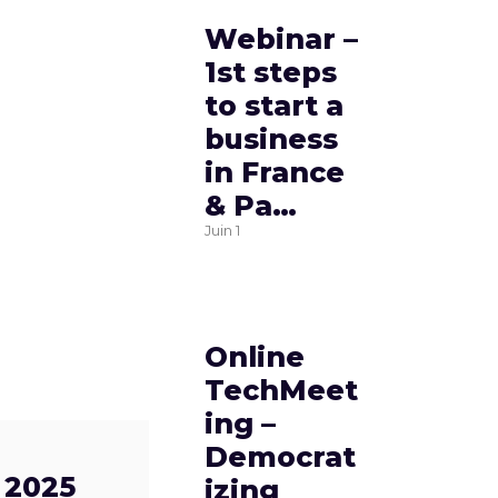
Webinar –
1st steps
to start a
business
in France
& Pa…
Juin
1
Online
TechMeet
ing –
Democrat
 2025
izing