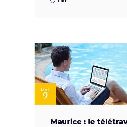
LIKE
MAI
9
Maurice : le télétra