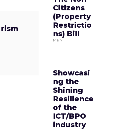
Citizens
(Property
Restrictio
urism
ns) Bill
Mai
7
Showcasi
ng the
Shining
Resilience
of the
ICT/BPO
industry