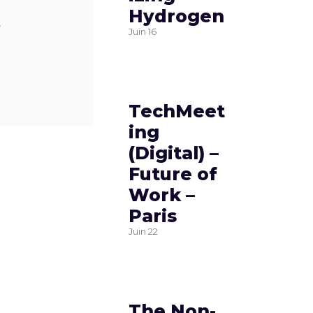
Hydrogen
,
Juin
16
TechMeet
ing
(Digital) –
Future of
Work –
Paris
Juin
22
The Non-