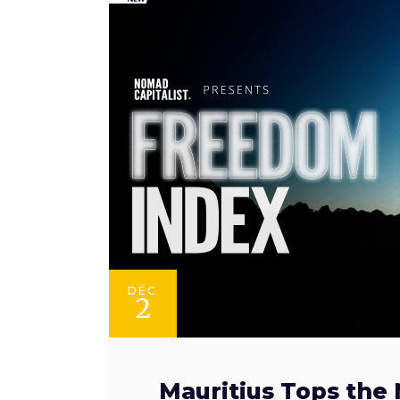
DÉC
2
Mauritius Tops the