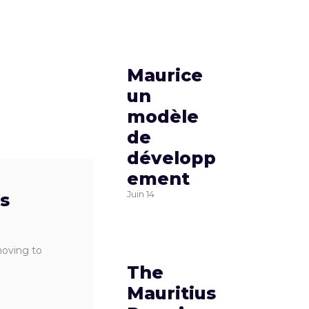
Maurice
un
modèle
de
développ
ement
Juin
14
is
moving to
The
Mauritius