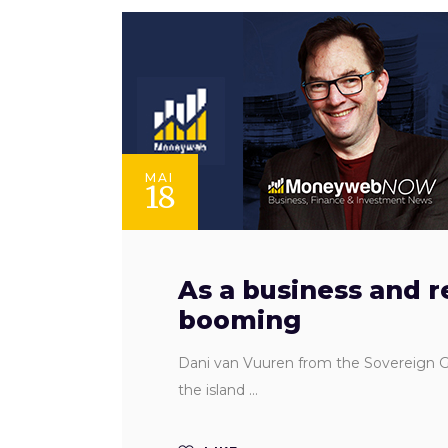
MAI
18
As a business and r
booming
Dani van Vuuren from the Sovereign Gr
the island