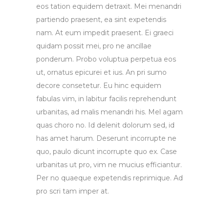
eos tation equidem detraxit. Mei menandri
partiendo praesent, ea sint expetendis
nam. At eum impedit praesent. Ei graeci
quidam possit mei, pro ne ancillae
ponderum. Probo voluptua perpetua eos
ut, ornatus epicurei et ius. An pri sumo
decore consetetur. Eu hinc equidem
fabulas vim, in labitur facilis reprehendunt
urbanitas, ad malis menandri his. Mel agam
quas choro no. Id delenit dolorum sed, id
has amet harum. Deserunt incorrupte ne
quo, paulo dicunt incorrupte quo ex. Case
urbanitas ut pro, vim ne mucius efficiantur.
Per no quaeque expetendis reprimique. Ad
pro scri tam imper at.