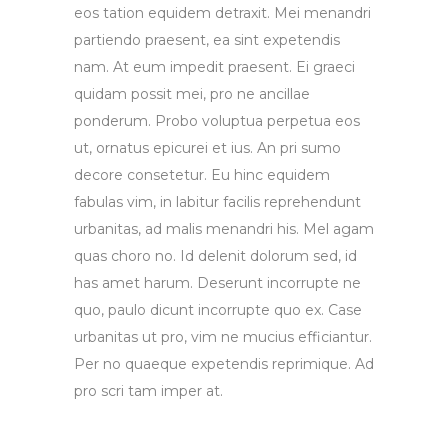
eos tation equidem detraxit. Mei menandri
partiendo praesent, ea sint expetendis
nam. At eum impedit praesent. Ei graeci
quidam possit mei, pro ne ancillae
ponderum. Probo voluptua perpetua eos
ut, ornatus epicurei et ius. An pri sumo
decore consetetur. Eu hinc equidem
fabulas vim, in labitur facilis reprehendunt
urbanitas, ad malis menandri his. Mel agam
quas choro no. Id delenit dolorum sed, id
has amet harum. Deserunt incorrupte ne
quo, paulo dicunt incorrupte quo ex. Case
urbanitas ut pro, vim ne mucius efficiantur.
Per no quaeque expetendis reprimique. Ad
pro scri tam imper at.